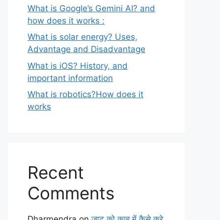
What is Google’s Gemini AI? and
how does it works :
What is solar energy? Uses,
Advantage and Disadvantage
What is iOS? History, and
important information
What is robotics?How does it
works
Recent
Comments
Dharmendra
on
जाट को काबू में कैसे करे