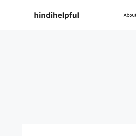
Skip
to
hindihelpful
About
content