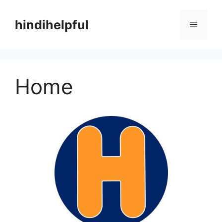
Skip
to
hindihelpful
Menu
content
Home