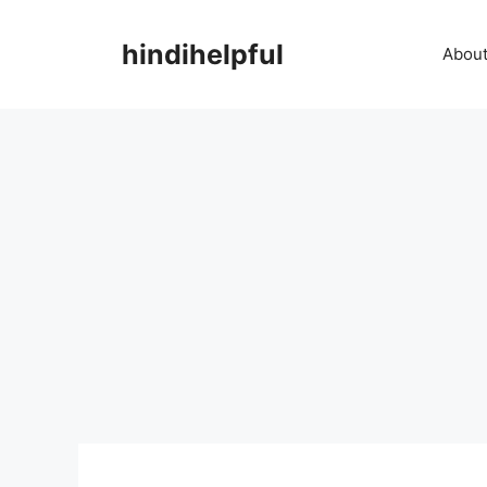
Skip
to
hindihelpful
About
content