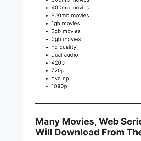
400mb movies
800mb movies
1gb movies
2gb movies
3gb movies
hd quality
dual audio
420p
720p
dvd rip
1080p
Many Movies, Web Seri
Will Download From Th