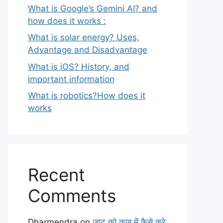
What is Google’s Gemini AI? and
how does it works :
What is solar energy? Uses,
Advantage and Disadvantage
What is iOS? History, and
important information
What is robotics?How does it
works
Recent
Comments
Dharmendra
on
जाट को काबू में कैसे करे