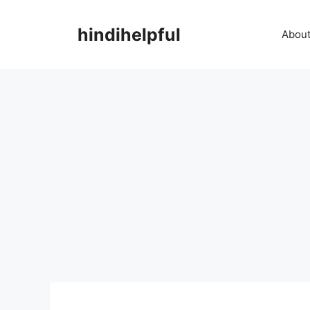
Skip
to
hindihelpful
About
content