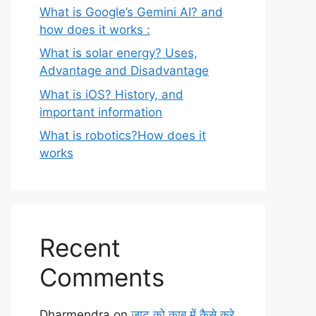
What is Google’s Gemini AI? and
how does it works :
What is solar energy? Uses,
Advantage and Disadvantage
What is iOS? History, and
important information
What is robotics?How does it
works
Recent
Comments
Dharmendra
on
जाट को काबू में कैसे करे