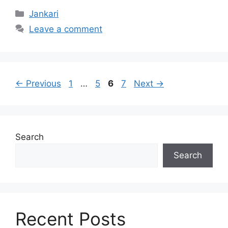
Categories
Jankari
Leave a comment
Page
Page
Page
Page
←
Previous
1
…
5
6
7
Next
→
Search
Search
Recent Posts